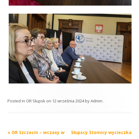
Posted in
OR Słupsk
on
12 września 2024
by
Admin
.
Post
«
OR Szczecin – wczasy w
Słupscy Stomicy wycieczka