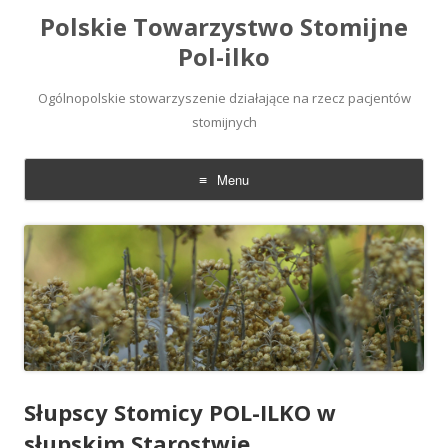
Polskie Towarzystwo Stomijne
Pol-ilko
Ogólnopolskie stowarzyszenie działające na rzecz pacjentów
stomijnych
Menu
Skip
to
content
Słupscy Stomicy POL-ILKO w
słupskim Starostwie