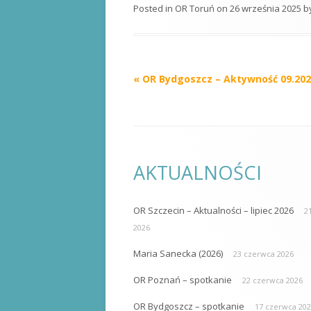
Posted in
OR Toruń
on
26 września 2025
b
Post
«
OR Bydgoszcz – Aktywność 09.20
navigation
AKTUALNOŚCI
OR Szczecin – Aktualności – lipiec 2026
21
2026
Maria Sanecka (2026)
23 czerwca 2026
OR Poznań – spotkanie
22 czerwca 2026
OR Bydgoszcz – spotkanie
17 czerwca 20