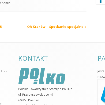
y
Admin
.
OR WARSZAWA
OR WŁOCŁAWEK
25
OR Kraków – Spotkanie specjalne
»
OR ZIELONA GÓRA
KLUBY
NOWY SĄCZ
PIŁA
KONTAKT
PA
Jest
 lipca
Rozwo
Polskie Towarzystwo Stomijne Pol-ilko
ul. Przybyszewskiego 49
60-355 Poznań
26