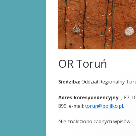
KARTA STOMIKA
PRAWA PACJENTA
PRZYDATNE LINKI
OR Toruń
Siedziba:
Oddział Regionalny Tor
Adres korespondencyjny
: , 87-
899, e-mail:
torun@polilko.pl
.
Nie znaleziono żadnych wpisów.