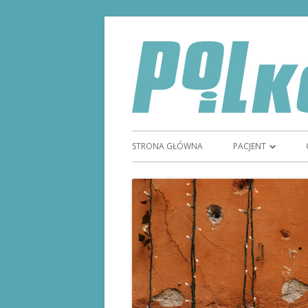
STRONA GŁÓWNA
PACJENT
TYDZIEŃ GODNOŚC
STOMIĄ
STOMIA
SPRZĘT STOMIJNY
REFUNDACJA SPRZ
MAGAZYN STOMI