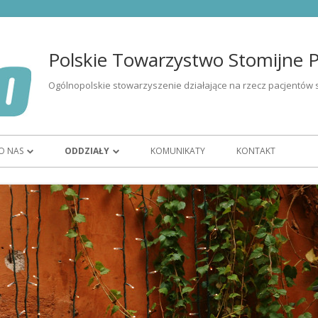
Polskie Towarzystwo Stomijne Po
Ogólnopolskie stowarzyszenie działające na rzecz pacjentów 
O NAS
ODDZIAŁY
KOMUNIKATY
KONTAKT
I OSÓB ZE
ORGANIZACJA
OR BIAŁYSTOK
CZŁONKOSTWO
OR BYDGOSZCZ
ZARZĄD
OR GORZÓW WIELKOPOLSKI
WOLONTARIAT
OR KATOWICE
ĘTU
HISTORIA
OR KIELCE
K