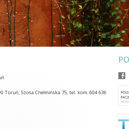
POŻEGNANIA
OR KRAKÓW
OR KOSZALIN
OR LUBLIN
OR OSTROWIEC ŚWIĘTOKRZYSKI
OR POZNAŃ
PO
OR RZESZÓW
uń
OR SŁUPSK
OR SZCZECIN
100 Toruń, Szosa Chełmińska 75, tel. kom. 604 636
OR TARNOBRZEG
OR TARNÓW
OR TORUŃ