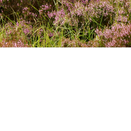
POŻEGNANIA
OR KRAKÓW
OR KOSZALIN
A
OR LUBLIN
I
OR OSTROWIEC ŚWIĘTOKRZYSKI
OR POZNAŃ
OR RZESZÓW
OR SŁUPSK
OR SZCZECIN
OR TARNOBRZEG
OR TARNÓW
OR TORUŃ