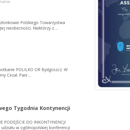
nania
ę członkowie Polskiego Towarzystwa
j nieobecności. Niektórzy z ...
 spotkanie POLILKO OR Bydgoszcz. W
my Cezal. Pani ...
owego Tygodnia Kontynencji
 PODEJŚCIE DO INKONTYNENCJI
udziału w ogólnopolskiej konferencji