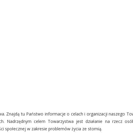
OR WARSZAWA
OR WŁOCŁAWEK
OR ZIELONA GÓRA
KLUBY
NOWY SĄCZ
PIŁA
. Znajdą tu Państwo informacje o celach i organizacji naszego Tow
ych. Nadrzędnym celem Towarzystwa jest działanie na rzecz osób
i społecznej w zakresie problemów życia ze stomią.