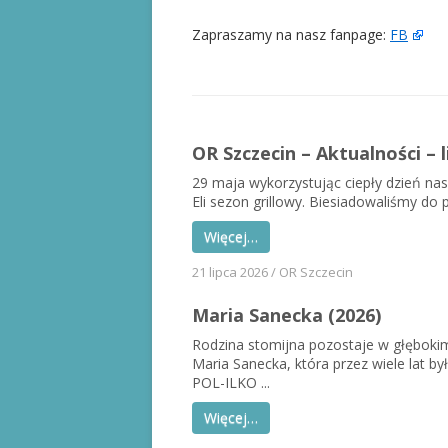
Zapraszamy na nasz fanpage:
FB
OR Szczecin – Aktualności – l
29 maja wykorzystując ciepły dzień na
Eli sezon grillowy. Biesiadowaliśmy do p
Więcej…
21 lipca 2026
/
OR Szczecin
Maria Sanecka (2026)
Rodzina stomijna pozostaje w głęboki
Maria Sanecka, która przez wiele lat 
POL-ILKO ...
Więcej…