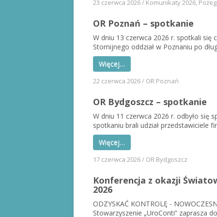
23 czerwca 2026
/
Komunikaty 2026
,
Pożeg
OR Poznań – spotkanie
W dniu 13 czerwca 2026 r. spotkali si
Stomijnego oddział w Poznaniu po długie
Więcej…
22 czerwca 2026
/
OR Poznań
OR Bydgoszcz – spotkanie
W dniu 11 czerwca 2026 r. odbyło się
spotkaniu brali udział przedstawiciele fir
Więcej…
17 czerwca 2026
/
OR Bydgoszcz
Konferencja z okazji Świat
2026
ODZYSKAĆ KONTROLĘ - NOWOCZESNE
Stowarzyszenie „UroConti” zaprasza do 