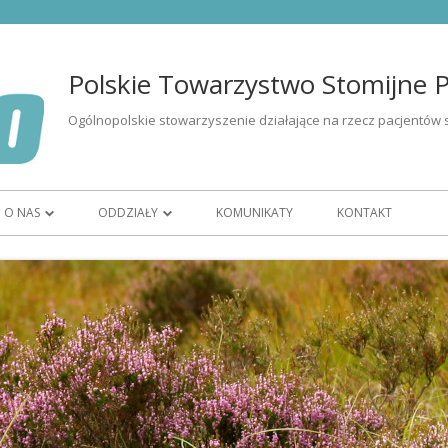
Polskie Towarzystwo Stomijne Po
Ogólnopolskie stowarzyszenie działające na rzecz pacjentów 
O NAS
ODDZIAŁY
KOMUNIKATY
KONTAKT
ŚCI OSÓB ZE
ORGANIZACJA
OR BIAŁYSTOK
CZŁONKOSTWO
OR BYDGOSZCZ
ZARZĄD
OR GORZÓW WIELKOPOLSKI
Y
WOLONTARIAT
OR KATOWICE
ZĘTU
HISTORIA
OR KIELCE
IK