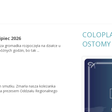
COLOPLA
ipiec 2026
OSTOMY 
sza gromadka rozpoczęła na działce u
óźnych godzin, bo tak ...
m smutku. Zmarła nasza koleżanka
była prezesem Oddziału Regionalnego