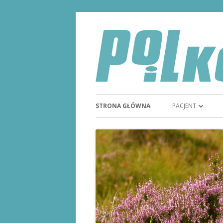
STRONA GŁÓWNA
PACJENT
TYDZIEŃ GODNO
STOMIĄ
STOMIA
SPRZĘT STOMIJN
REFUNDACJA SPR
MAGAZYN STOM