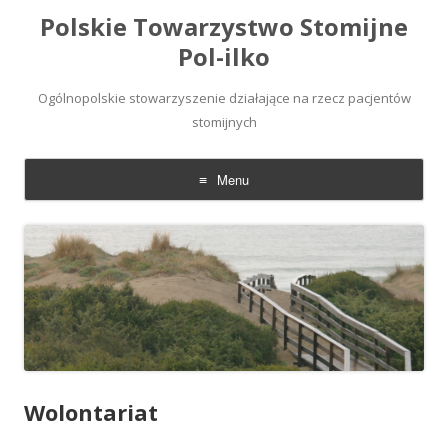
Polskie Towarzystwo Stomijne
Pol-ilko
Ogólnopolskie stowarzyszenie działające na rzecz pacjentów
stomijnych
Menu
Skip
to
content
Wolontariat