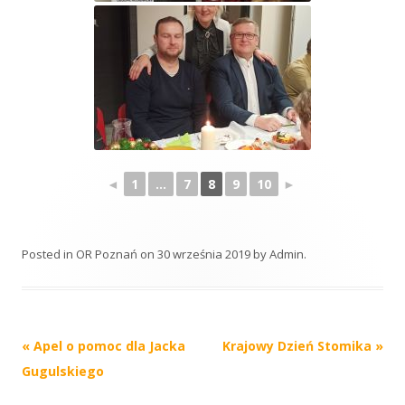
◄
1
...
7
8
9
10
►
Posted in
OR Poznań
on
30 września 2019
by
Admin
.
Post
«
Apel o pomoc dla Jacka
Krajowy Dzień Stomika
»
navigation
Gugulskiego