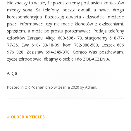
Nie znaczy to wcale, że pozostaniemy pozbawieni kontaktów
miedzy sobą. Są telefony, poczta e-mail, a nawet droga
korespondencyjna. Pozostaję otwarta - dzwońcie, możecie
pisać, informować, czy nie macie kłopotów z e-zleceniami,
sprzętem, a może po prostu porozmawiać. Podaję telefony
członków Zarządu: Alicja 600-696-178, stacjonarny 618-77-
77-36, Ewa 618- 33-18-09, kom 782-088-580, Leszek 606
976 928, Zdzisław 694-345-378. Gorąco Was pozdrawiam,
życzę zdroooowia, dbajmy o siebie i do ZOBACZENIA.
Alicja
Posted in
OR Poznań
on
5 września 2020
by
Admin
.
Post
«
OLDER ARTICLES
navigation