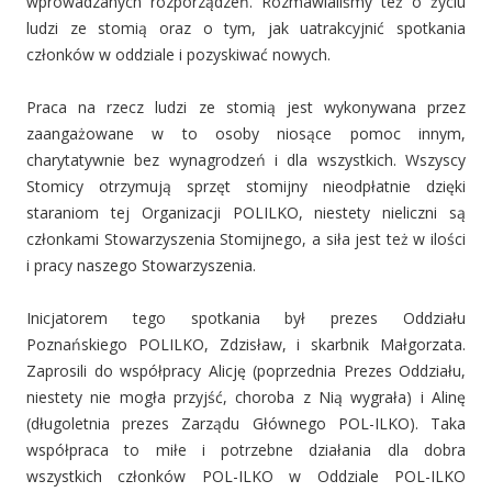
wprowadzanych rozporządzeń. Rozmawialiśmy też o życiu
ludzi ze stomią oraz o tym, jak uatrakcyjnić spotkania
członków w oddziale i pozyskiwać nowych.
Praca na rzecz ludzi ze stomią jest wykonywana przez
zaangażowane w to osoby niosące pomoc innym,
charytatywnie bez wynagrodzeń i dla wszystkich. Wszyscy
Stomicy otrzymują sprzęt stomijny nieodpłatnie dzięki
staraniom tej Organizacji POLILKO, niestety nieliczni są
członkami Stowarzyszenia Stomijnego, a siła jest też w ilości
i pracy naszego Stowarzyszenia.
Inicjatorem tego spotkania był prezes Oddziału
Poznańskiego POLILKO, Zdzisław, i skarbnik Małgorzata.
Zaprosili do współpracy Alicję (poprzednia Prezes Oddziału,
niestety nie mogła przyjść, choroba z Nią wygrała) i Alinę
(długoletnia prezes Zarządu Głównego POL-ILKO). Taka
współpraca to miłe i potrzebne działania dla dobra
wszystkich członków POL-ILKO w Oddziale POL-ILKO