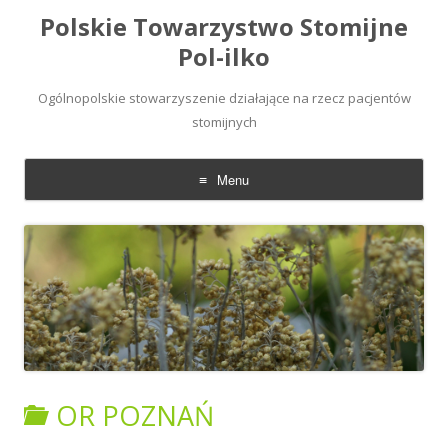
Polskie Towarzystwo Stomijne
Pol-ilko
Ogólnopolskie stowarzyszenie działające na rzecz pacjentów
stomijnych
Menu
Skip
to
content
OR POZNAŃ