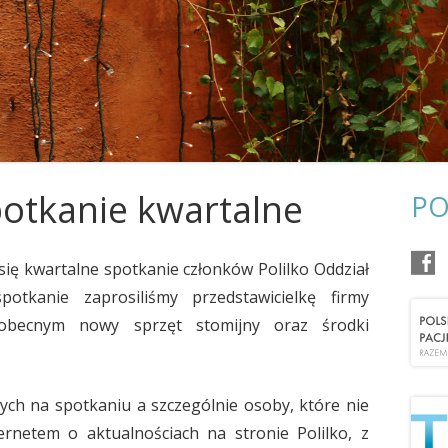
POŻEGNANIA
OR KRAKÓW
OR KOSZALIN
OR LUBLIN
OR OSTROWIEC ŚWIĘTOKRZYSKI
OR POZNAŃ
otkanie kwartalne
PO
OR RZESZÓW
się kwartalne spotkanie członków Polilko Oddział
OR SŁUPSK
tkanie zaprosiliśmy przedstawicielkę firmy
OR SZCZECIN
a obecnym nowy sprzęt stomijny oraz środki
OR TARNOBRZEG
OR TARNÓW
ych na spotkaniu a szczególnie osoby, które nie
rnetem o aktualnościach na stronie Polilko, z
OR TORUŃ