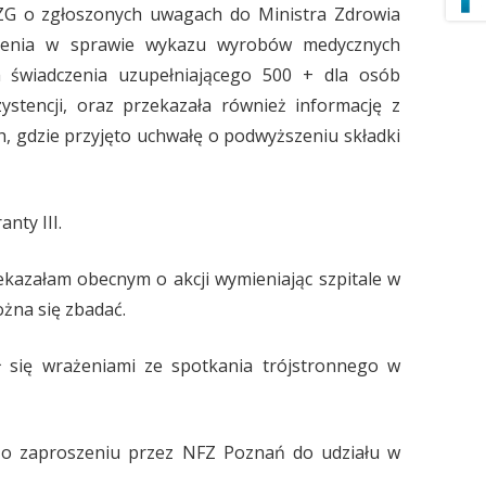
 ZG o zgłoszonych uwagach do Ministra Zdrowia
OR WARSZAWA
zenia w sprawie wykazu wyrobów medycznych
 świadczenia uzupełniającego 500 + dla osób
OR WŁOCŁAWEK
ystencji, oraz przekazała również informację z
OR ZIELONA GÓRA
, gdzie przyjęto uchwałę o podwyższeniu składki
KLUBY
NOWY SĄCZ
PIŁA
nty III.
ekazałam obecnym o akcji wymieniając szpitale w
żna się zbadać.
ł się wrażeniami ze spotkania trójstronnego w
 o zaproszeniu przez NFZ Poznań do udziału w