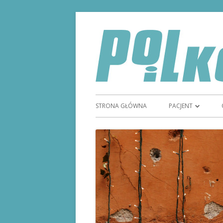
STRONA GŁÓWNA
PACJENT
TYDZIEŃ GODNOŚC
STOMIĄ
STOMIA
SPRZĘT STOMIJNY
REFUNDACJA SPRZ
MAGAZYN STOMI