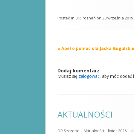
Posted in
OR Poznań
on
30 września 2019
Post
«
Apel o pomoc dla Jacka Gugulski
navigation
Dodaj komentarz
Musisz się
zalogować
, aby móc dodać 
AKTUALNOŚCI
OR Szczecin – Aktualności – lipiec 2026
21