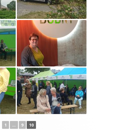
◄
1
...
9
10