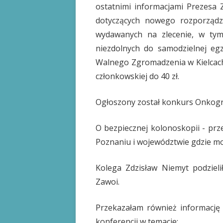
ostatnimi informacjami Prezesa
dotyczących nowego rozporząd
wydawanych na zlecenie, w tym
niezdolnych do samodzielnej egz
Walnego Zgromadzenia w Kielcach
członkowskiej do 40 zł.
Ogłoszony został konkurs Onkogra
O bezpiecznej kolonoskopii - prz
Poznaniu i województwie gdzie mo
Kolega Zdzisław Niemyt podzieli
Zawoi.
Przekazałam również informację
konferencji w temacie: