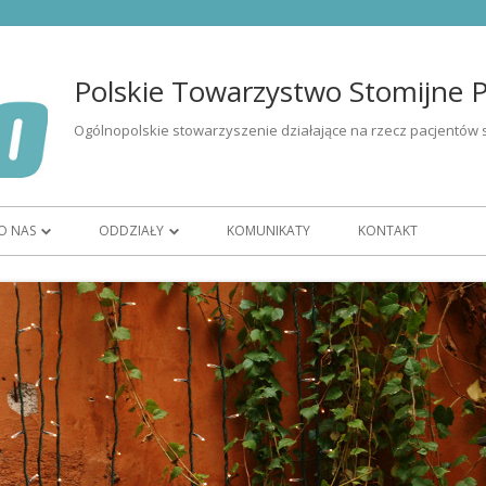
Polskie Towarzystwo Stomijne Po
Ogólnopolskie stowarzyszenie działające na rzecz pacjentów 
O NAS
ODDZIAŁY
KOMUNIKATY
KONTAKT
I OSÓB ZE
ORGANIZACJA
OR BIAŁYSTOK
CZŁONKOSTWO
OR BYDGOSZCZ
ZARZĄD
OR GORZÓW WIELKOPOLSKI
WOLONTARIAT
OR KATOWICE
ĘTU
HISTORIA
OR KIELCE
K