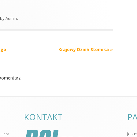
by
Admin
.
ego
Krajowy Dzień Stomika
»
komentarz.
KONTAKT
PA
Jest
 lipca