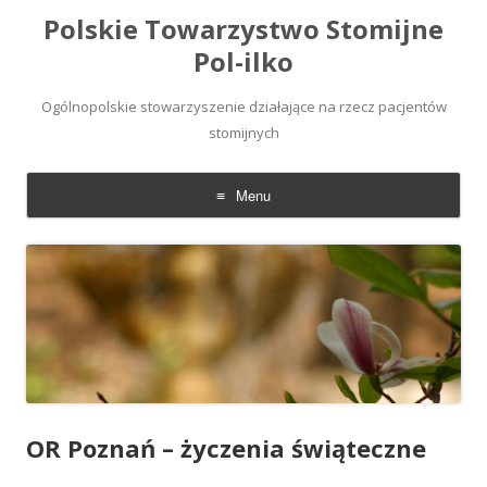
Polskie Towarzystwo Stomijne
Pol-ilko
Ogólnopolskie stowarzyszenie działające na rzecz pacjentów
stomijnych
Menu
Skip
to
content
OR Poznań – życzenia świąteczne