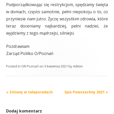
Podporządkowując się restrykcjom, spędzamy święta
w domach, często samotnie, pełni niepokoju o to, co
przyniesie nam jutro. Życzę wszystkim zdrowia, które
teraz doceniamy najbardziej, pełni nadziei, że
wyjdziemy z tego mądrzejsi, silniejsi.
Pozdrawiam
Zarząd Polilko O/Poznań
Posted in
OR Poznań
on
3 kwietnia 2021
by
Admin
.
Post
«
Zmiany w teleporadach
Spis Powszechny 2021
»
navigation
Dodaj komentarz