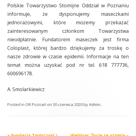
Polskie Towarzystwo Stomijne Oddział w Poznaniu
informuje, że dysponujemy maseczkami
jednorazowymi, które możemy przekazać
zainteresowanym członkom Towarzystwa
nieodpłatnie. Fundatorem maseczek jest firma
Coloplast, której bardzo dziękujemy za troskę o
nasze zdrowie w czasie epidemii. Informacje na ten
temat można uzyskać pod nr tel. 618 777736,
600696178.
A. Smolarkiewicz
Posted in
OR Poznań
on
30 czerwca 2020
by
Admin
.
Post
«
Fundacja Twórczość i
Webinar: Życie ze stomią –