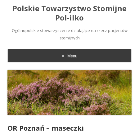
Polskie Towarzystwo Stomijne
Pol-ilko
Ogólnopolskie stowarzyszenie działające na rzecz pacjentów
stomijnych
Menu
Skip
to
content
OR Poznań – maseczki