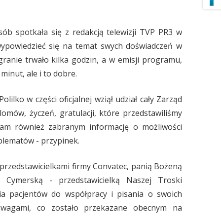
OR WARSZAWA
b spotkała się z redakcją telewizji TVP PR3 w
OR WŁOCŁAWEK
wypowiedzieć się na temat swych doświadczeń w
OR ZIELONA GÓRA
granie trwało kilka godzin, a w emisji programu,
minut, ale i to dobre.
KLUBY
NOWY SĄCZ
lilko w części oficjalnej wziął udział cały Zarząd
PIŁA
lomów, życzeń, gratulacji, które przedstawiliśmy
łam również zabranym informację o możliwości
blematów - przypinek.
 przedstawicielkami firmy Convatec, panią Bożeną
 Cymerską - przedstawicielką Naszej Troski
ia pacjentów do współpracy i pisania o swoich
 uwagami, co zostało przekazane obecnym na