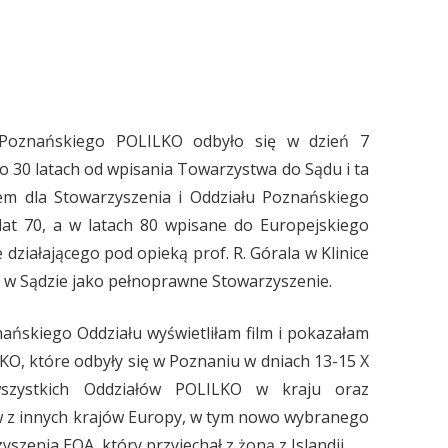
 Poznańskiego POLILKO odbyło się w dzień 7
o 30 latach od wpisania Towarzystwa do Sądu i ta
kiem dla Stowarzyszenia i Oddziału Poznańskiego
 lat 70, a w latach 80 wpisane do Europejskiego
 działającego pod opieką prof. R. Górala w Klinice
a w Sądzie jako pełnoprawne Stowarzyszenie.
ńskiego Oddziału wyświetliłam film i pokazałam
KO, które odbyły się w Poznaniu w dniach 13-15 X
szystkich Oddziałów POLILKO w kraju oraz
ów z innych krajów Europy, w tym nowo wybranego
szenia EOA, który przyjechał z żoną z Islandii