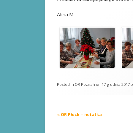
Alina M.
Posted in
OR Poznań
on
17 grudnia 2017
b
Post
«
OR Płock – notatka
navigation