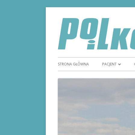
STRONA GŁÓWNA
PACJENT
TYDZIEŃ GODNOŚC
STOMIĄ
STOMIA
SPRZĘT STOMIJNY
REFUNDACJA SPRZ
MAGAZYN STOMI