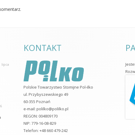
komentarz.
KONTAKT
PA
Jest
 lipca
Rozwo
Polskie Towarzystwo Stomijne Pol-ilko
ul. Przybyszewskiego 49
60-355 Poznań
26
e-mail:
polilko@polilko.pl
REGON: 004809170
a
NIP: 779-16-08-829
Telefon: +48 660 479-242