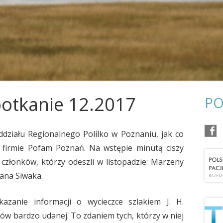
POŻEGNANIA
OR KRAKÓW
OR KOSZALIN
OR LUBLIN
OR OSTROWIEC ŚWIĘTOKRZYSKI
OR POZNAŃ
otkanie 12.2017
PO
OR RZESZÓW
ddziału Regionalnego Polilko w Poznaniu, jak co
OR SŁUPSK
ej firmie Pofam Poznań. Na wstępie minutą ciszy
OR SZCZECIN
 członków, którzy odeszli w listopadzie: Marzeny
iana Siwaka.
OR TARNOBRZEG
OR TARNÓW
zanie informacji o wycieczce szlakiem J. H.
w bardzo udanej. To zdaniem tych, którzy w niej
OR TORUŃ