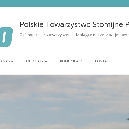
Polskie Towarzystwo Stomijne Po
Ogólnopolskie stowarzyszenie działające na rzecz pacjentów 
O NAS
ODDZIAŁY
KOMUNIKATY
KONTAKT
I OSÓB ZE
ORGANIZACJA
OR BIAŁYSTOK
CZŁONKOSTWO
OR BYDGOSZCZ
ZARZĄD
OR GORZÓW WIELKOPOLSKI
WOLONTARIAT
OR KATOWICE
ĘTU
HISTORIA
OR KIELCE
K