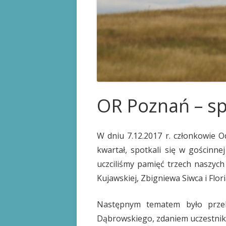
KARTA STOMIKA
PRAWA PACJENTA
PRZYDATNE LINKI
OR Poznań – sp
W dniu 7.12.2017 r. członkowie O
kwartał, spotkali się w gościnn
uczciliśmy pamięć trzech naszych
Kujawskiej, Zbigniewa Siwca i Flor
Następnym tematem było przeka
Dąbrowskiego, zdaniem uczestnikó