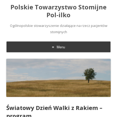
Polskie Towarzystwo Stomijne
Pol-ilko
Ogólnopolskie stowarzyszenie działające na rzecz pacjentów
stomijnych
Menu
Skip
to
content
Światowy Dzień Walki z Rakiem –
program