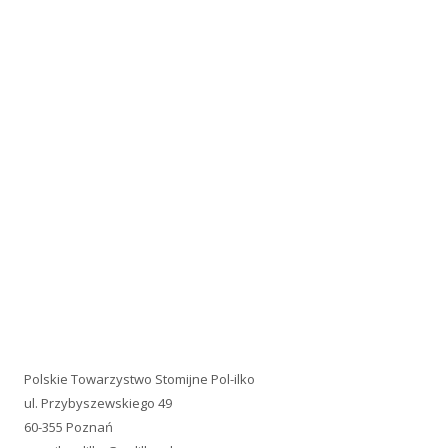
Polskie Towarzystwo Stomijne Pol-ilko
ul. Przybyszewskiego 49
60-355 Poznań
e-mail:
polilko@polilko.pl
REGON: 004809170
NIP: 779-16-08-829
Telefon: +48 660 479-242
Konto: 95 1020 4027 0000 1402 0300 0965
PACJENCI.PRO
Jesteśmy uczestnikiem PACJENCI.PRO Akademii Rozwoju
Organizacji Pacjentów!