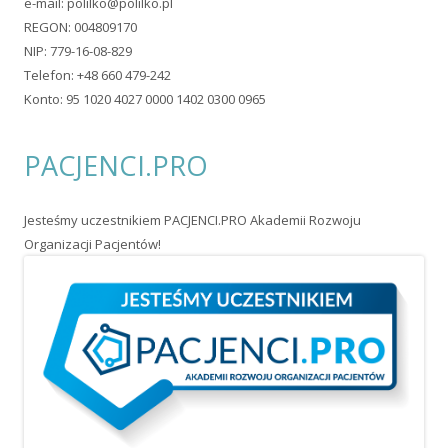
Ta strona wykorzystuje pliki typu cookie. Jeżeli nie wyrażasz
zgody na ich zapisywanie, wyłącz ich obsługę w ustawieniach
swojej przeglądarki.
© 2026 Pol-Ilko. Wszystkie prawa zastrzeżone. Wykorzystano
szablon Tiny Forge
.
Zaloguj się
•
Powered by WordPress