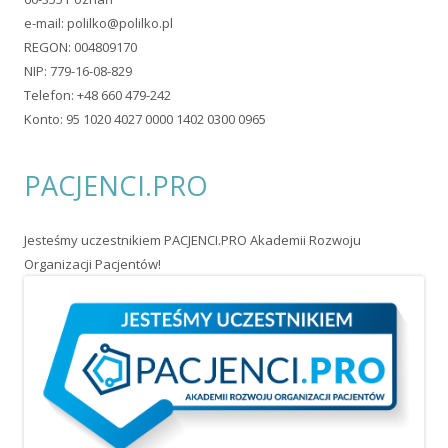
Ta strona wykorzystuje pliki typu cookie. Jeżeli nie wyrażasz
zgody na ich zapisywanie, wyłącz ich obsługę w ustawieniach
swojej przeglądarki.
© 2026 Pol-Ilko. Wszystkie prawa zastrzeżone. Wykorzystano
szablon Tiny Forge
.
Zaloguj się
•
Powered by WordPress