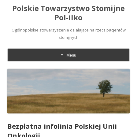
Polskie Towarzystwo Stomijne
Pol-ilko
Ogólnopolskie stowarzyszenie działające na rzecz pacjentów
stomijnych
Menu
Skip
to
content
Bezpłatna infolinia Polskiej Unii
Onkologii