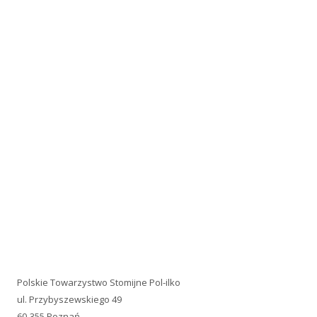
Polskie Towarzystwo Stomijne Pol-ilko
ul. Przybyszewskiego 49
60-355 Poznań
e-mail:
polilko@polilko.pl
REGON: 004809170
NIP: 779-16-08-829
Telefon: +48 660 479-242
Konto: 95 1020 4027 0000 1402 0300 0965
PACJENCI.PRO
Jesteśmy uczestnikiem PACJENCI.PRO Akademii Rozwoju
Organizacji Pacjentów!