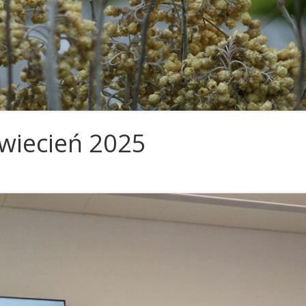
POŻEGNANIA
OR KRAKÓW
OR KOSZALIN
OR LUBLIN
OR OSTROWIEC ŚWIĘTOKRZYSKI
OR POZNAŃ
kwiecień 2025
OR RZESZÓW
OR SŁUPSK
OR SZCZECIN
OR TARNOBRZEG
OR TARNÓW
OR TORUŃ