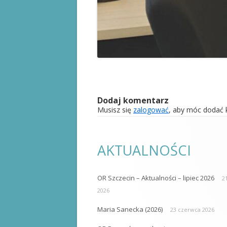
Dodaj komentarz
Musisz się
zalogować
, aby móc dodać 
AKTUALNOŚCI
OR Szczecin – Aktualności – lipiec 2026
21
2026
Maria Sanecka (2026)
23 czerwca 2026