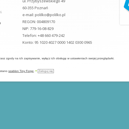
ul. Przybyszewskiego 49
60-355 Poznań
26
e-mail:
polilko@polilko.pl
REGON: 004809170
a
NIP: 779-16-08-829
Telefon: +48 660 479-242
Konto: 95 1020 4027 0000 1402 0300 0965
rażasz zgody na ich zapisywanie, wyłącz ich obsługę w ustawieniach swojej przeglądarki.
•
ystano
szablon Tiny Forge
.
Zaloguj się