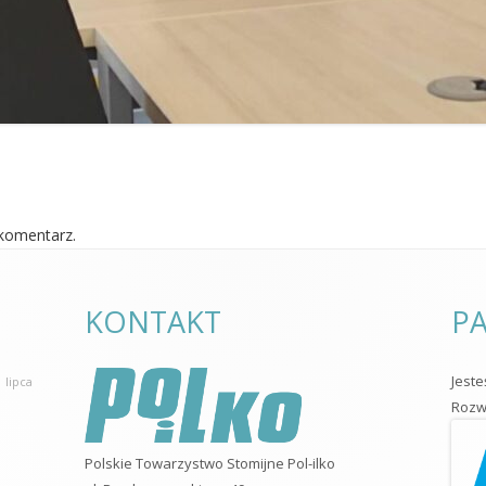
komentarz.
KONTAKT
PA
Jest
 lipca
Rozwo
Polskie Towarzystwo Stomijne Pol-ilko