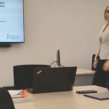
OR WARSZAWA
OR WŁOCŁAWEK
OR ZIELONA GÓRA
KLUBY
NOWY SĄCZ
PIŁA