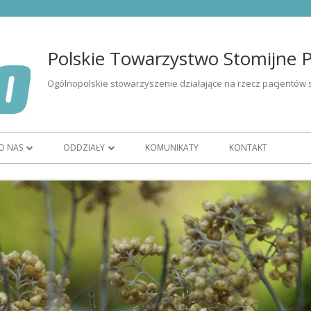
Polskie Towarzystwo Stomijne Po
Ogólnopolskie stowarzyszenie działające na rzecz pacjentów 
O NAS
ODDZIAŁY
KOMUNIKATY
KONTAKT
I OSÓB ZE
ORGANIZACJA
OR BIAŁYSTOK
CZŁONKOSTWO
OR BYDGOSZCZ
ZARZĄD
OR GORZÓW WIELKOPOLSKI
WOLONTARIAT
OR KATOWICE
ĘTU
HISTORIA
OR KIELCE
K