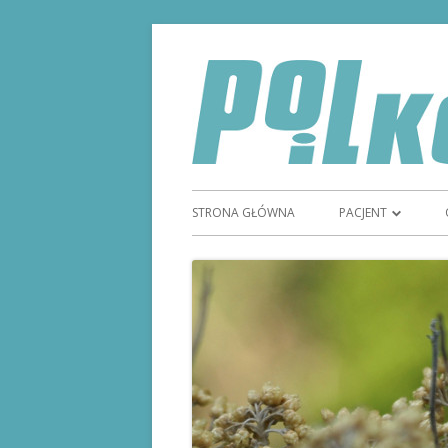
STRONA GŁÓWNA
PACJENT
TYDZIEŃ GODNOŚC
STOMIĄ
STOMIA
SPRZĘT STOMIJNY
REFUNDACJA SPRZ
MAGAZYN STOMI