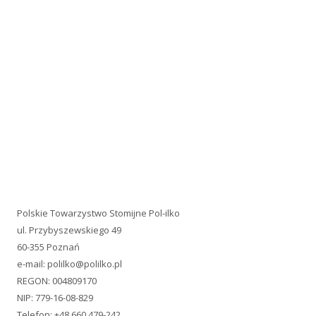
Polskie Towarzystwo Stomijne Pol-ilko
ul. Przybyszewskiego 49
60-355 Poznań
e-mail:
polilko@polilko.pl
REGON: 004809170
NIP: 779-16-08-829
Telefon: +48 660 479-242