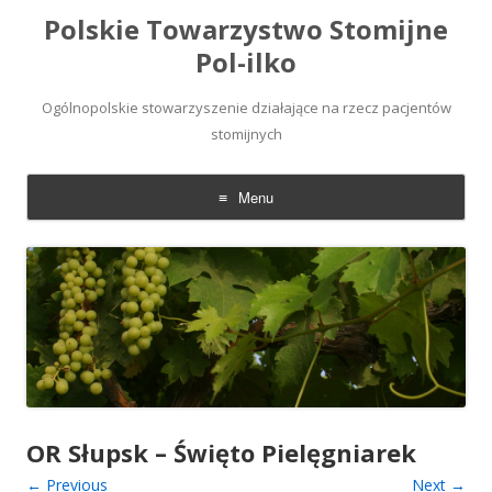
Polskie Towarzystwo Stomijne
Pol-ilko
Ogólnopolskie stowarzyszenie działające na rzecz pacjentów
stomijnych
Menu
Skip
to
content
OR Słupsk – Święto Pielęgniarek
← Previous
Next →