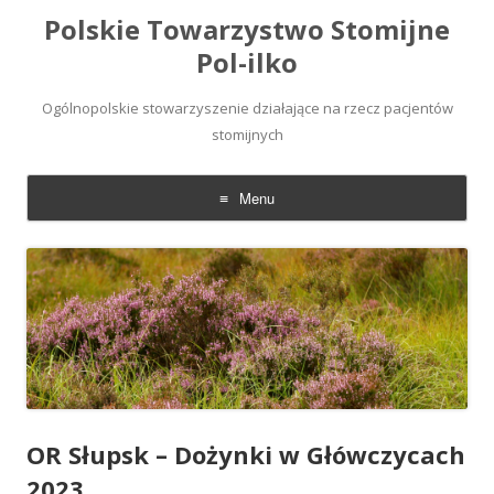
Polskie Towarzystwo Stomijne
Pol-ilko
Ogólnopolskie stowarzyszenie działające na rzecz pacjentów
stomijnych
Menu
Skip
to
content
OR Słupsk – Dożynki w Główczycach
2023