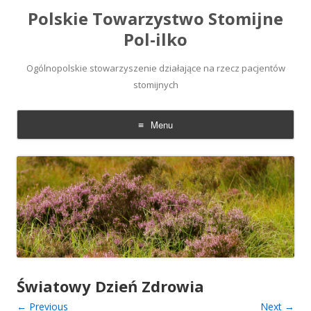
Polskie Towarzystwo Stomijne
Pol-ilko
Ogólnopolskie stowarzyszenie działające na rzecz pacjentów
stomijnych
Menu
Skip
to
content
Światowy Dzień Zdrowia
← Previous
Next →