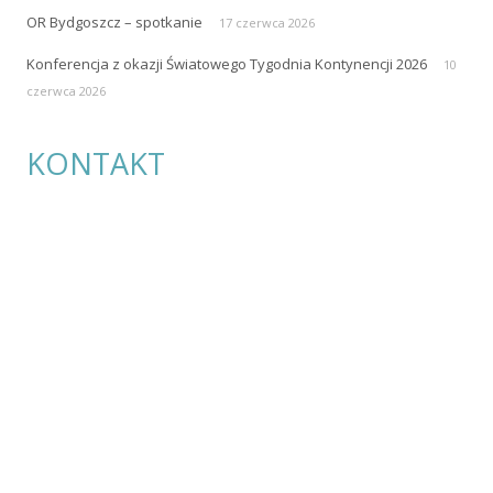
OR Bydgoszcz – spotkanie
17 czerwca 2026
Konferencja z okazji Światowego Tygodnia Kontynencji 2026
10
czerwca 2026
KONTAKT
Polskie Towarzystwo Stomijne Pol-ilko
ul. Przybyszewskiego 49
60-355 Poznań
e-mail:
polilko@polilko.pl
REGON: 004809170
NIP: 779-16-08-829
Telefon: +48 660 479-242
Konto: 95 1020 4027 0000 1402 0300 0965