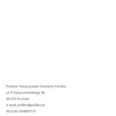
Polskie Towarzystwo Stomijne Pol-ilko
ul. Przybyszewskiego 49
60-355 Poznań
e-mail:
polilko@polilko.pl
REGON: 004809170