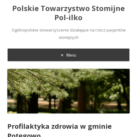
Polskie Towarzystwo Stomijne
Pol-ilko
Ogólnopolskie stowarzyszenie działające na rzecz pacjentów
stomijnych
Menu
Skip
to
content
Profilaktyka zdrowia w gminie
Potęgowo