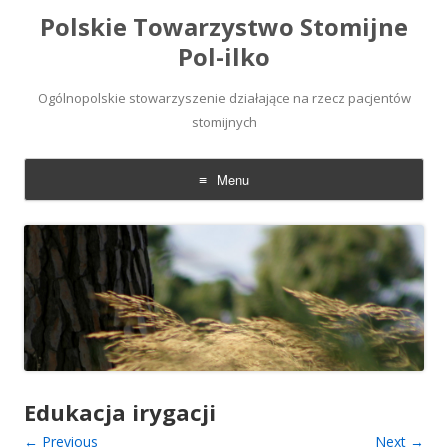
Polskie Towarzystwo Stomijne
Pol-ilko
Ogólnopolskie stowarzyszenie działające na rzecz pacjentów
stomijnych
Menu
Skip
to
content
Edukacja irygacji
← Previous
Next →