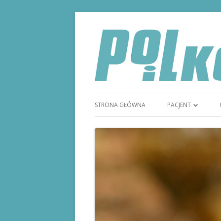
STRONA GŁÓWNA
PACJENT
TYDZIEŃ GODNOŚC
STOMIĄ
STOMIA
SPRZĘT STOMIJNY
REFUNDACJA SPRZ
MAGAZYN STOMI