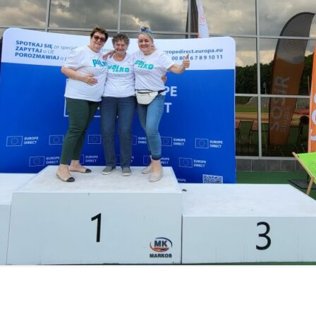
OR WARSZAWA
OR WŁOCŁAWEK
OR ZIELONA GÓRA
KLUBY
NOWY SĄCZ
PIŁA