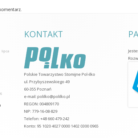
komentarz.
KONTAKT
PA
Jest
 lipca
Rozwo
Polskie Towarzystwo Stomijne Pol-ilko
ul. Przybyszewskiego 49
60-355 Poznań
26
e-mail:
polilko@polilko.pl
REGON: 004809170
a
NIP: 779-16-08-829
Telefon: +48 660 479-242
Konto: 95 1020 4027 0000 1402 0300 0965