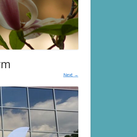
ym
Next →