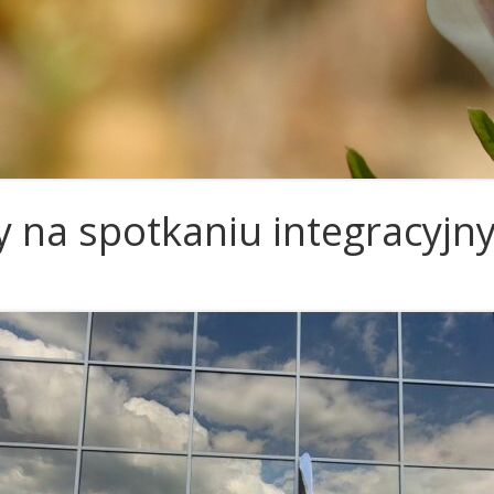
POŻEGNANIA
OR KRAKÓW
OR KOSZALIN
OR LUBLIN
OR OSTROWIEC ŚWIĘTOKRZYSKI
OR POZNAŃ
y na spotkaniu integracyjn
OR RZESZÓW
OR SŁUPSK
OR SZCZECIN
OR TARNOBRZEG
OR TARNÓW
OR TORUŃ