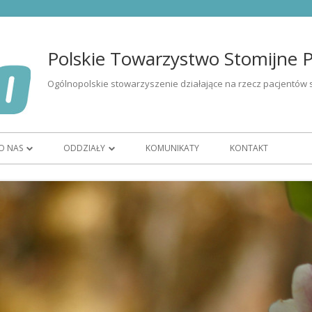
Polskie Towarzystwo Stomijne Po
Ogólnopolskie stowarzyszenie działające na rzecz pacjentów 
O NAS
ODDZIAŁY
KOMUNIKATY
KONTAKT
I OSÓB ZE
ORGANIZACJA
OR BIAŁYSTOK
CZŁONKOSTWO
OR BYDGOSZCZ
ZARZĄD
OR GORZÓW WIELKOPOLSKI
WOLONTARIAT
OR KATOWICE
ĘTU
HISTORIA
OR KIELCE
K