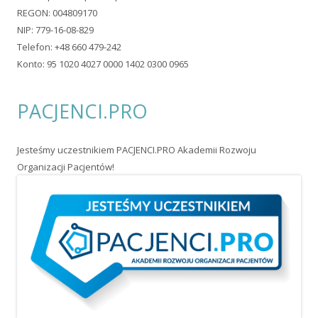
Ta strona wykorzystuje pliki typu cookie. Jeżeli nie wyrażasz
zgody na ich zapisywanie, wyłącz ich obsługę w ustawieniach
swojej przeglądarki.
© 2026 Pol-Ilko. Wszystkie prawa zastrzeżone. Wykorzystano
szablon Tiny Forge
.
Zaloguj się
•
Powered by WordPress