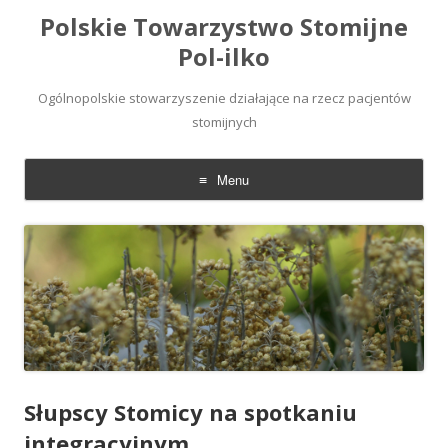
Polskie Towarzystwo Stomijne
Pol-ilko
Ogólnopolskie stowarzyszenie działające na rzecz pacjentów
stomijnych
Menu
Skip
to
content
Słupscy Stomicy na spotkaniu
integracyjnym