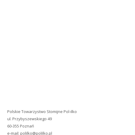
Polskie Towarzystwo Stomijne Pol-ilko
ul. Przybyszewskiego 49
60-355 Poznań
e-mail:
polilko@polilko.pl
REGON: 004809170
NIP: 779-16-08-829
Telefon: +48 660 479-242
Konto: 95 1020 4027 0000 1402 0300 0965
PACJENCI.PRO
Jesteśmy uczestnikiem PACJENCI.PRO Akademii Rozwoju
Organizacji Pacjentów!