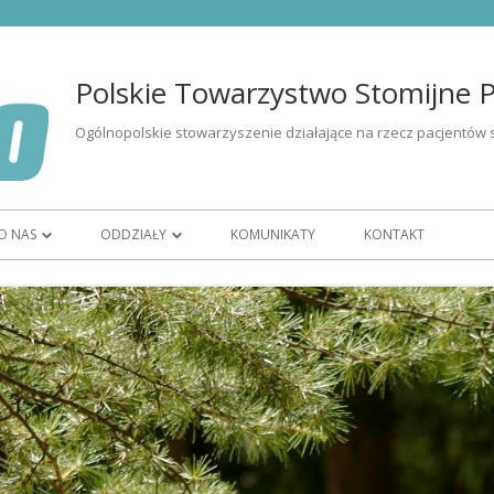
Polskie Towarzystwo Stomijne Po
Ogólnopolskie stowarzyszenie działające na rzecz pacjentów 
O NAS
ODDZIAŁY
KOMUNIKATY
KONTAKT
I OSÓB ZE
ORGANIZACJA
OR BIAŁYSTOK
CZŁONKOSTWO
OR BYDGOSZCZ
ZARZĄD
OR GORZÓW WIELKOPOLSKI
WOLONTARIAT
OR KATOWICE
ĘTU
HISTORIA
OR KIELCE
K