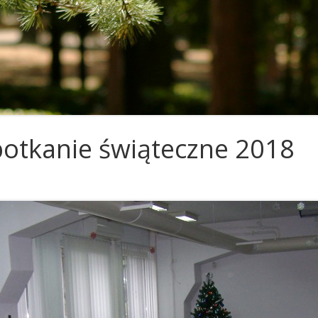
POŻEGNANIA
OR KRAKÓW
OR KOSZALIN
OR LUBLIN
OR OSTROWIEC ŚWIĘTOKRZYSKI
OR POZNAŃ
otkanie świąteczne 2018
OR RZESZÓW
OR SŁUPSK
OR SZCZECIN
OR TARNOBRZEG
OR TARNÓW
OR TORUŃ