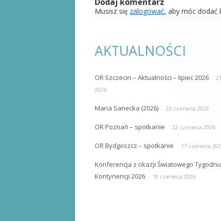
Dodaj komentarz
Musisz się
zalogować
, aby móc dodać 
AKTUALNOŚCI
OR Szczecin – Aktualności – lipiec 2026
21
2026
Maria Sanecka (2026)
23 czerwca 2026
OR Poznań – spotkanie
22 czerwca 2026
OR Bydgoszcz – spotkanie
17 czerwca 20
Konferencja z okazji Światowego Tygodni
Kontynencji 2026
10 czerwca 2026