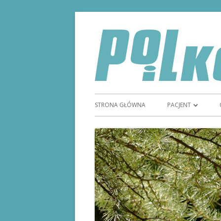
STRONA GŁÓWNA
PACJENT
TYDZIEŃ GODNOŚC
STOMIĄ
STOMIA
SPRZĘT STOMIJNY
REFUNDACJA SPRZ
MAGAZYN STOMI