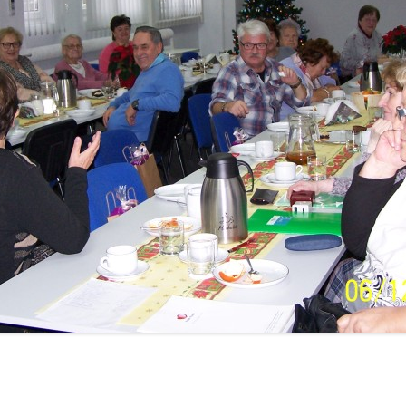
OR WARSZAWA
OR WŁOCŁAWEK
OR ZIELONA GÓRA
KLUBY
NOWY SĄCZ
PIŁA