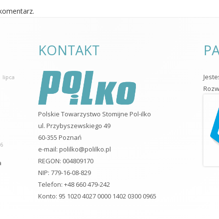
komentarz.
KONTAKT
PA
Jest
 lipca
Rozwo
Polskie Towarzystwo Stomijne Pol-ilko
ul. Przybyszewskiego 49
60-355 Poznań
26
e-mail:
polilko@polilko.pl
REGON: 004809170
a
NIP: 779-16-08-829
Telefon: +48 660 479-242
Konto: 95 1020 4027 0000 1402 0300 0965