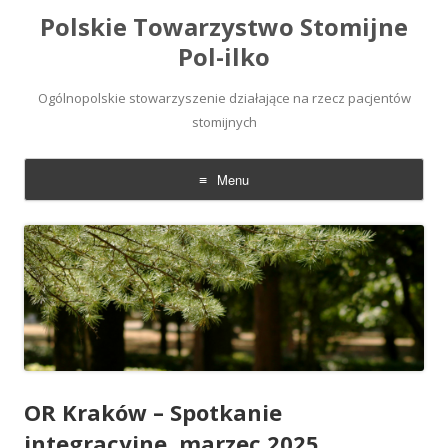
Polskie Towarzystwo Stomijne
Pol-ilko
Ogólnopolskie stowarzyszenie działające na rzecz pacjentów
stomijnych
Menu
Skip
to
content
OR Kraków – Spotkanie
integracyjne, marzec 2025