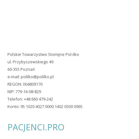
Konto: 95 1020 4027 0000 1402 0300 0965
PACJENCI.PRO
Jesteśmy uczestnikiem PACJENCI.PRO Akademii Rozwoju
Organizacji Pacjentów!
Ta strona wykorzystuje pliki typu cookie. Jeżeli nie wyrażasz
zgody na ich zapisywanie, wyłącz ich obsługę w ustawieniach