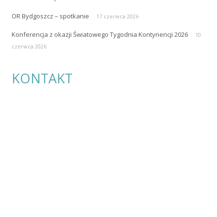
Polskie Towarzystwo Stomijne Pol-ilko
ul. Przybyszewskiego 49
60-355 Poznań
e-mail:
polilko@polilko.pl
REGON: 004809170
NIP: 779-16-08-829
Telefon: +48 660 479-242