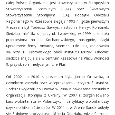
całej Polsce. Organizacja jest stowarzyszona w Europejskim
Stowarzyszeniu Stomijnym (EOA) oraz Światowym
Stowarzyszeniu Stomijnym (IOA). Początki Oddziału
Regionalnego w Rzeszowie sięgają 1993 r., gdzie pierwszym
Prezesem był Tadeusz Gawryś, następnie Henryk Romanek.
Siedziba mieściła się przy ul. Lwowskiej, w 1999 r. została
przeniesiona na ul. Kochanowskiego, następnie, dzięki
uprzejmości firmy Convatec, Marmed i Life Plus, znajdowała
się przy ul. Dąbrowskiego obok Instytutu Muzyki. Obecnie
siedziba znajduje się w centrum Rzeszowa na Placu Wolności
9, przy sklepie medycznym Life Plus.
Od 2002 do 2010 r. prezesem była Janina Orłowska, a
członkiem zarządu oraz wiceprezesem - Krzysztof Bryndza.
Podczas wyjazdu do Lwowa w 2006 r. nawiązano stosunki z
organizacją stomijną z Ukrainy. W 2007 r. zorganizowano
kurs wolontariatu w Polańczyku - certyfikaty wolontariuszy
uzyskało kilkanaście osób. W 2011 r. w Arenie Sanok odbyły
się 3-dniowe uroczystości 18-lecia Oddziału, gdzie Patronat