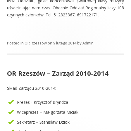
lecia Oddziału, gdzie koncertowali światowej klasy muzycy
uświetniając nam czas. Obecnie Oddział Regionalny liczy 108
czynnych członków. Tel. 512823367, 691722171.
Posted in
OR Rzeszów
on
9 lutego 2014
by
Admin
.
OR Rzeszów – Zarząd 2010-2014
Skład Zarządu 2010-2014:
Prezes - Krzysztof Bryndza
Wiceprezes – Małgorzata Miciak
Sekretarz – Stanisław Dziok