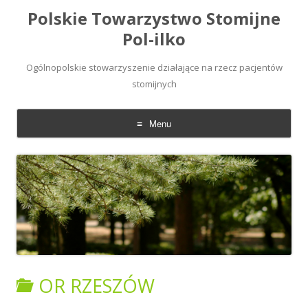
Polskie Towarzystwo Stomijne
Pol-ilko
Ogólnopolskie stowarzyszenie działające na rzecz pacjentów
stomijnych
Menu
Skip
to
content
OR RZESZÓW