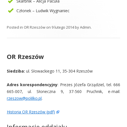
Skarbnik – Alicja Pacuła
Członek – Ludwik Wygnaniec
Posted in
OR Rzeszów
on
9 lutego 2014
by
Admin
.
OR Rzeszów
Siedziba:
ul. Słowackiego 11, 35-304 Rzeszów
A
dres korespondencyjny
: Prezes Józefa Grządziel, tel. 666
665-007, ul. Słoneczna 9, 37-560 Pruchnik, e-mail:
rzeszow@polilko.pl
.
Historia OR Rzeszów (pdf)
Informacje oddziału