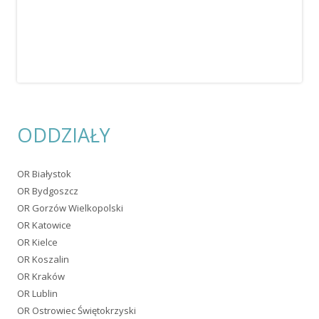
OR Kielce
OR Koszalin
OR Kraków
OR Lublin
OR Ostrowiec Świętokrzyski
OR Poznań
OR Rzeszów
OR Słupsk
OR Szczecin
OR Tarnobrzeg
OR Tarnów
OR Warszawa
OR Włocławek
OR Zielona Góra
AKTUALNOŚCI