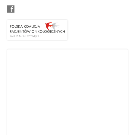
ODDZIAŁY
OR Białystok
OR Bydgoszcz
OR Gorzów Wielkopolski
OR Katowice