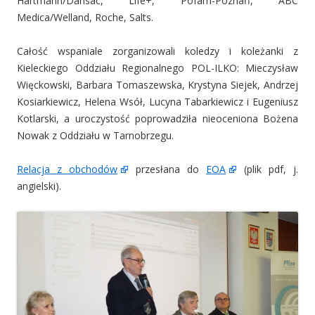
Hartmann/Dansac, Life+, Pofam-Poznań, ABC
Medica/Welland, Roche, Salts.
Całość wspaniale zorganizowali koledzy i koleżanki z
Kieleckiego Oddziału Regionalnego POL-ILKO: Mieczysław
Więckowski, Barbara Tomaszewska, Krystyna Siejek, Andrzej
Kosiarkiewicz, Helena Wsół, Lucyna Tabarkiewicz i Eugeniusz
Kotlarski, a uroczystość poprowadziła nieoceniona Bożena
Nowak z Oddziału w Tarnobrzegu.
Relacja z obchodów
przesłana do
EOA
(plik pdf, j.
angielski).