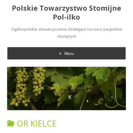
Polskie Towarzystwo Stomijne
Pol-ilko
Ogólnopolskie stowarzyszenie działające na rzecz pacjentów
stomijnych
Menu
Skip
to
content
OR KIELCE