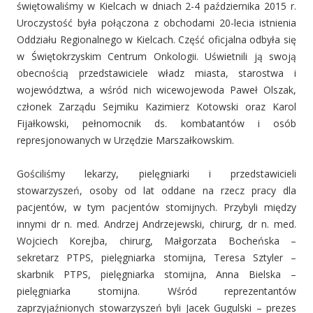
świętowaliśmy w Kielcach w dniach 2-4 października 2015 r.
Uroczystość była połączona z obchodami 20-lecia istnienia
Oddziału Regionalnego w Kielcach. Część oficjalna odbyła się
w Świętokrzyskim Centrum Onkologii. Uświetnili ją swoją
obecnością przedstawiciele władz miasta, starostwa i
województwa, a wśród nich wicewojewoda Paweł Olszak,
członek Zarządu Sejmiku Kazimierz Kotowski oraz Karol
Fijałkowski, pełnomocnik ds. kombatantów i osób
represjonowanych w Urzędzie Marszałkowskim.
Gościliśmy lekarzy, pielęgniarki i przedstawicieli
stowarzyszeń, osoby od lat oddane na rzecz pracy dla
pacjentów, w tym pacjentów stomijnych. Przybyli między
innymi dr n. med. Andrzej Andrzejewski, chirurg, dr n. med.
Wojciech Korejba, chirurg, Małgorzata Bocheńska –
sekretarz PTPS, pielęgniarka stomijna, Teresa Sztyler –
skarbnik PTPS, pielęgniarka stomijna, Anna Bielska –
pielęgniarka stomijna. Wśród reprezentantów
zaprzyjaźnionych stowarzyszeń byli Jacek Gugulski – prezes