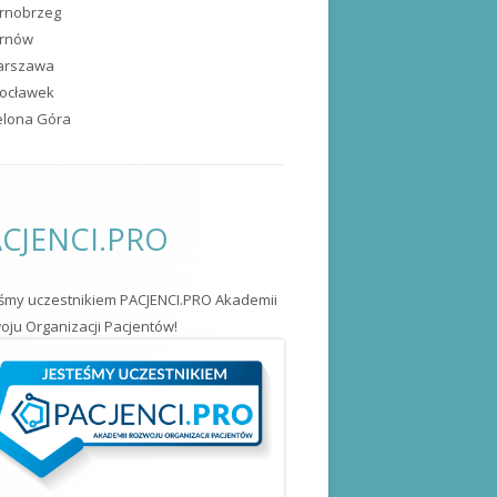
rnobrzeg
arnów
arszawa
ocławek
elona Góra
CJENCI.PRO
eśmy uczestnikiem PACJENCI.PRO Akademii
ju Organizacji Pacjentów!