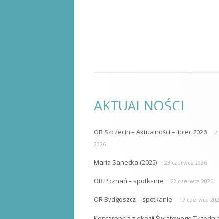
AKTUALNOŚCI
OR Szczecin – Aktualności – lipiec 2026
21
2026
Maria Sanecka (2026)
23 czerwca 2026
OR Poznań – spotkanie
22 czerwca 2026
OR Bydgoszcz – spotkanie
17 czerwca 20
Konferencja z okazji Światowego Tygodni