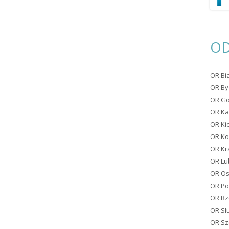
OR WARSZAWA
OR WŁOCŁAWEK
OD
OR ZIELONA GÓRA
OR Bi
KLUBY
NOWY SĄCZ
OR By
OR Go
PIŁA
OR Ka
OR Ki
OR Ko
OR K
OR Lu
OR Os
OR P
OR R
OR Sł
OR Sz