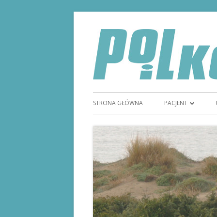
STRONA GŁÓWNA
PACJENT
TYDZIEŃ GODNOŚC
STOMIĄ
STOMIA
SPRZĘT STOMIJNY
REFUNDACJA SPRZ
MAGAZYN STOMI