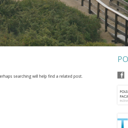
POŻEGNANIA
OR KRAKÓW
OR KOSZALIN
OR LUBLIN
OR OSTROWIEC ŚWIĘTOKRZYSKI
OR POZNAŃ
PO
OR RZESZÓW
rhaps searching will help find a related post.
OR SŁUPSK
OR SZCZECIN
OR TARNOBRZEG
OR TARNÓW
OR TORUŃ