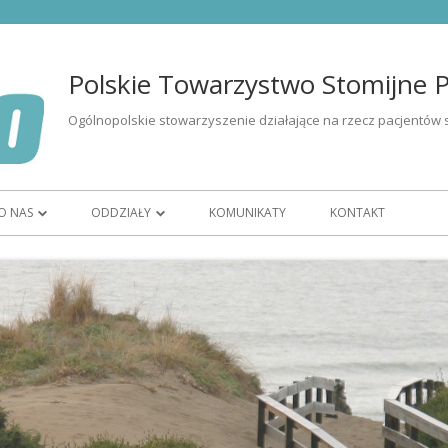
Polskie Towarzystwo Stomijne Po
Ogólnopolskie stowarzyszenie działające na rzecz pacjentów 
O NAS
ODDZIAŁY
KOMUNIKATY
KONTAKT
I OSÓB ZE
ORGANIZACJA
OR BIAŁYSTOK
CZŁONKOSTWO
OR BYDGOSZCZ
ZARZĄD
OR GORZÓW WIELKOPOLSKI
WOLONTARIAT
OR KATOWICE
ĘTU
HISTORIA
OR KIELCE
K