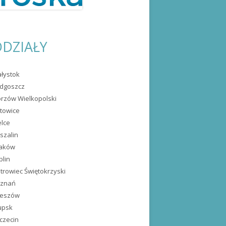
DZIAŁY
ałystok
dgoszcz
rzów Wielkopolski
towice
elce
szalin
raków
blin
trowiec Świętokrzyski
oznań
zeszów
upsk
czecin