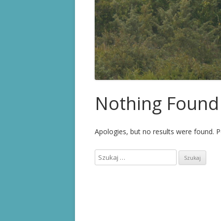
KARTA STOMIKA
PRAWA PACJENTA
PRZYDATNE LINKI
Nothing Found
Apologies, but no results were found. Pe
S
z
u
k
a
j