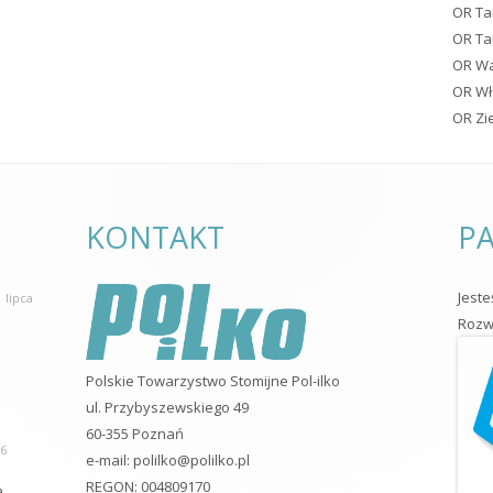
OR Ta
OR T
OR W
OR Wł
OR Zi
KONTAKT
PA
Jest
 lipca
Rozwo
Polskie Towarzystwo Stomijne Pol-ilko
ul. Przybyszewskiego 49
60-355 Poznań
26
e-mail:
polilko@polilko.pl
REGON: 004809170
a