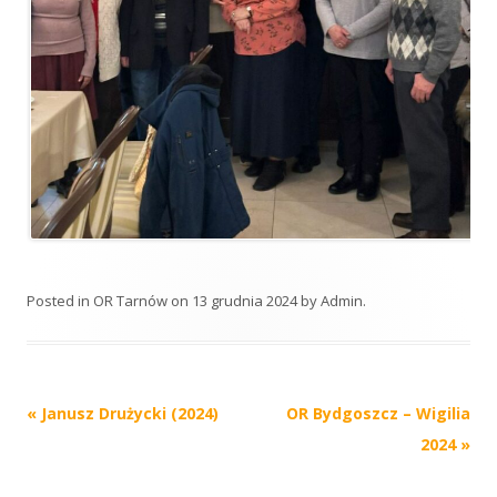
Posted in
OR Tarnów
on
13 grudnia 2024
by
Admin
.
Post
«
Janusz Drużycki (2024)
OR Bydgoszcz – Wigilia
navigation
2024
»