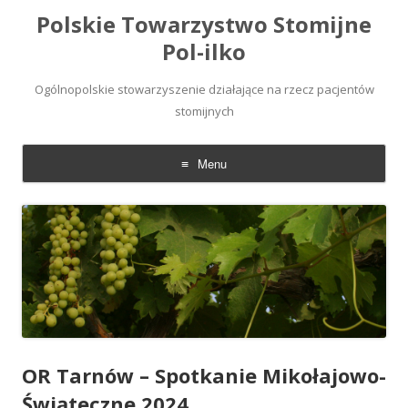
Polskie Towarzystwo Stomijne
Pol-ilko
Ogólnopolskie stowarzyszenie działające na rzecz pacjentów
stomijnych
Menu
Skip
to
content
OR Tarnów – Spotkanie Mikołajowo-
Świąteczne 2024