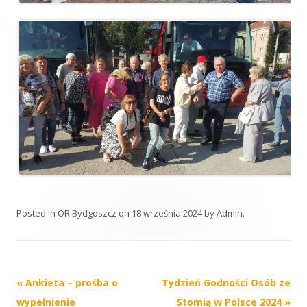
Posted in
OR Bydgoszcz
on
18 września 2024
by
Admin
.
Post
«
Ankieta – prośba o
Tydzień Godności Osób ze
navigation
wypełnienie
Stomią w Polsce 2024
»