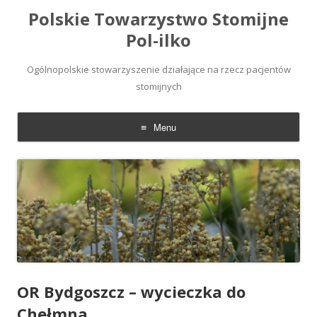
Polskie Towarzystwo Stomijne
Pol-ilko
Ogólnopolskie stowarzyszenie działające na rzecz pacjentów
stomijnych
Menu
Skip
to
content
OR Bydgoszcz – wycieczka do
Chełmna