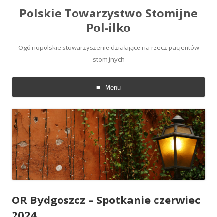
Polskie Towarzystwo Stomijne
Pol-ilko
Ogólnopolskie stowarzyszenie działające na rzecz pacjentów
stomijnych
Menu
Skip
to
content
OR Bydgoszcz – Spotkanie czerwiec
2024