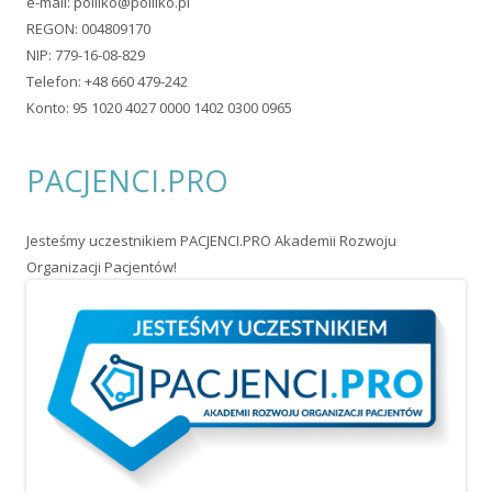
Ta strona wykorzystuje pliki typu cookie. Jeżeli nie wyrażasz
zgody na ich zapisywanie, wyłącz ich obsługę w ustawieniach
swojej przeglądarki.
© 2026 Pol-Ilko. Wszystkie prawa zastrzeżone. Wykorzystano
szablon Tiny Forge
.
Zaloguj się
•
Powered by WordPress