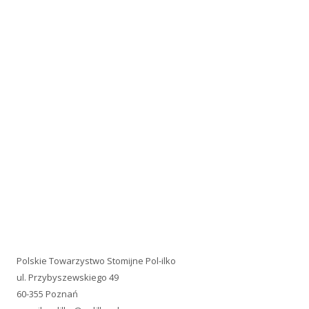
Polskie Towarzystwo Stomijne Pol-ilko
ul. Przybyszewskiego 49
60-355 Poznań
e-mail:
polilko@polilko.pl
REGON: 004809170
NIP: 779-16-08-829
Telefon: +48 660 479-242
Konto: 95 1020 4027 0000 1402 0300 0965
PACJENCI.PRO
Jesteśmy uczestnikiem PACJENCI.PRO Akademii Rozwoju
Organizacji Pacjentów!