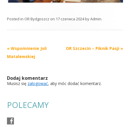
Posted in
OR Bydgoszcz
on
17 czerwca 2024
by
Admin
.
Post
«
Wspomnienie Joli
OR Szczecin – Piknik Pasji
»
navigation
Matalewskiej
Dodaj komentarz
Musisz się
zalogować
, aby móc dodać komentarz.
POLECAMY