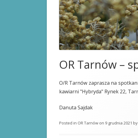
KARTA STOMIKA
PRAWA PACJENTA
PRZYDATNE LINKI
OR Tarnów – sp
O/R Tarnów zaprasza na spotkanie
kawiarni "Hybryda" Rynek 22, Tar
Danuta Sajdak
Posted in
OR Tarnów
on
9 grudnia 2021
b