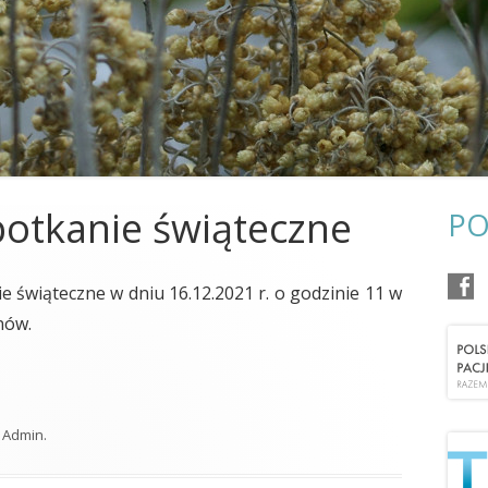
POŻEGNANIA
OR KRAKÓW
OR KOSZALIN
OR LUBLIN
OR OSTROWIEC ŚWIĘTOKRZYSKI
OR POZNAŃ
otkanie świąteczne
PO
OR RZESZÓW
 świąteczne w dniu 16.12.2021 r. o godzinie 11 w
OR SŁUPSK
nów.
OR SZCZECIN
OR TARNOBRZEG
OR TARNÓW
y
Admin
.
OR TORUŃ