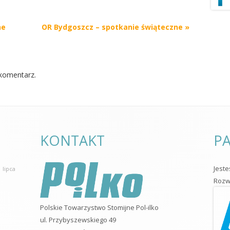
OR WARSZAWA
ne
OR Bydgoszcz – spotkanie świąteczne
»
OR WŁOCŁAWEK
OR ZIELONA GÓRA
komentarz.
KLUBY
NOWY SĄCZ
PIŁA
KONTAKT
PA
Jest
 lipca
Rozwo
Polskie Towarzystwo Stomijne Pol-ilko
ul. Przybyszewskiego 49