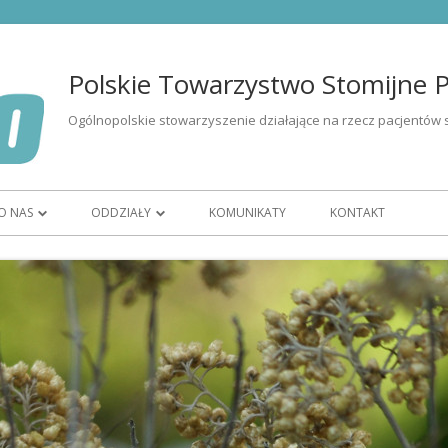
Polskie Towarzystwo Stomijne Po
Ogólnopolskie stowarzyszenie działające na rzecz pacjentów 
O NAS
ODDZIAŁY
KOMUNIKATY
KONTAKT
I OSÓB ZE
ORGANIZACJA
OR BIAŁYSTOK
CZŁONKOSTWO
OR BYDGOSZCZ
ZARZĄD
OR GORZÓW WIELKOPOLSKI
WOLONTARIAT
OR KATOWICE
ĘTU
HISTORIA
OR KIELCE
K