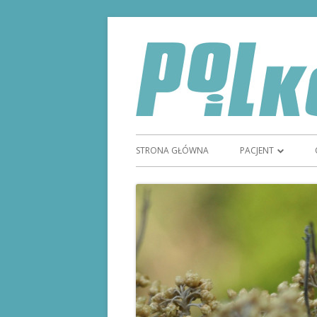
STRONA GŁÓWNA
PACJENT
TYDZIEŃ GODNOŚC
STOMIĄ
STOMIA
SPRZĘT STOMIJNY
REFUNDACJA SPRZ
MAGAZYN STOMI