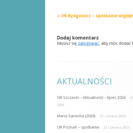
Post
«
OR Bydgoszcz – spotkanie wigilij
navigation
Dodaj komentarz
Musisz się
zalogować
, aby móc dodać 
AKTUALNOŚCI
OR Szczecin – Aktualności – lipiec 2026
21
2026
Maria Sanecka (2026)
23 czerwca 2026
OR Poznań – spotkanie
22 czerwca 2026