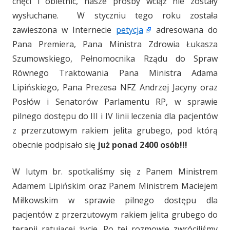
chęci i obietnic, nasze prośby wciąż nie zostały
wysłuchane. W styczniu tego roku została
zawieszona w Internecie
petycja
adresowana do
Pana Premiera, Pana Ministra Zdrowia Łukasza
Szumowskiego, Pełnomocnika Rządu do Spraw
Równego Traktowania Pana Ministra Adama
Lipińskiego, Pana Prezesa NFZ Andrzej Jacyny oraz
Posłów i Senatorów Parlamentu RP, w sprawie
pilnego dostępu do III i IV linii leczenia dla pacjentów
z przerzutowym rakiem jelita grubego, pod którą
obecnie podpisało się
już ponad 2400 osób!!!
W lutym br. spotkaliśmy się z Panem Ministrem
Adamem Lipińskim oraz Panem Ministrem Maciejem
Miłkowskim w sprawie pilnego dostępu dla
pacjentów z przerzutowym rakiem jelita grubego do
terapii ratującej życie. Po tej rozmowie zwróciliśmy