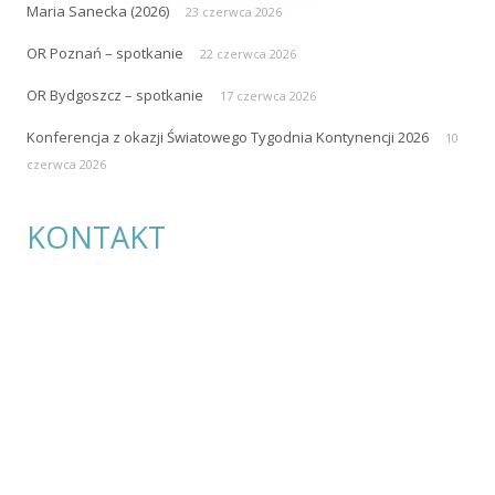
Polskie Towarzystwo Stomijne Pol-ilko
ul. Przybyszewskiego 49
60-355 Poznań
e-mail:
polilko@polilko.pl
REGON: 004809170