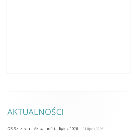
AKTUALNOŚCI
OR Szczecin – Aktualności – lipiec 2026
21 lipca 2026
Maria Sanecka (2026)
23 czerwca 2026
OR Poznań – spotkanie
22 czerwca 2026
OR Bydgoszcz – spotkanie
17 czerwca 2026
Konferencja z okazji Światowego Tygodnia Kontynencji 2026
10
czerwca 2026
KONTAKT