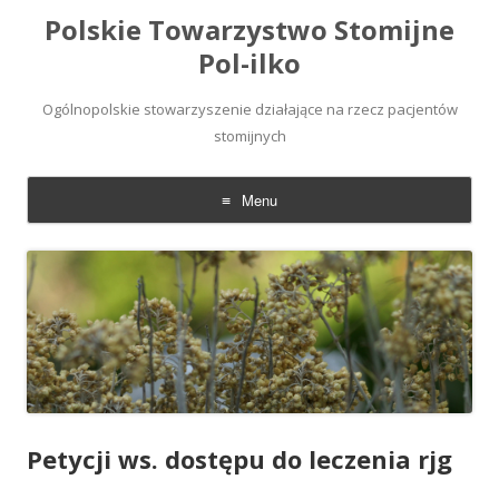
Polskie Towarzystwo Stomijne
Pol-ilko
Ogólnopolskie stowarzyszenie działające na rzecz pacjentów
stomijnych
Menu
Skip
to
content
Petycji ws. dostępu do leczenia rjg