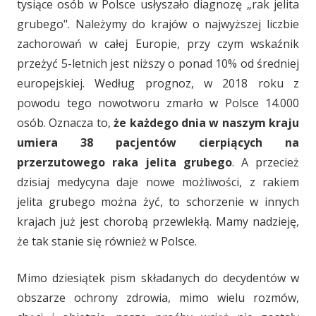
tysiące osób w Polsce usłyszało diagnozę „rak jelita
grubego". Należymy do krajów o najwyższej liczbie
zachorowań w całej Europie, przy czym wskaźnik
przeżyć 5-letnich jest niższy o ponad 10% od średniej
europejskiej. Według prognoz, w 2018 roku z
powodu tego nowotworu zmarło w Polsce 14.000
osób. Oznacza to,
że każdego dnia w naszym kraju
umiera 38 pacjentów cierpiących na
przerzutowego raka jelita grubego
. A przecież
dzisiaj medycyna daje nowe możliwości, z rakiem
jelita grubego można żyć, to schorzenie w innych
krajach już jest chorobą przewlekłą. Mamy nadzieję,
że tak stanie się również w Polsce.
Mimo dziesiątek pism składanych do decydentów w
obszarze ochrony zdrowia, mimo wielu rozmów,