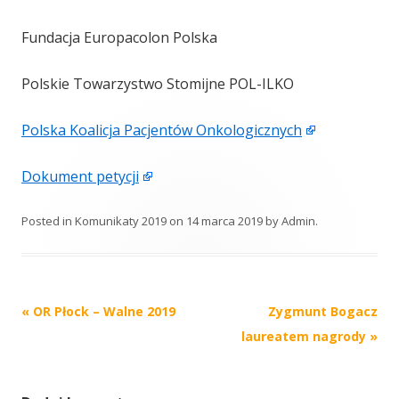
Fundacja Europacolon Polska
Polskie Towarzystwo Stomijne POL-ILKO
Polska Koalicja Pacjentów Onkologicznych
Dokument petycji
Posted in
Komunikaty 2019
on
14 marca 2019
by
Admin
.
Post
«
OR Płock – Walne 2019
Zygmunt Bogacz
navigation
laureatem nagrody
»