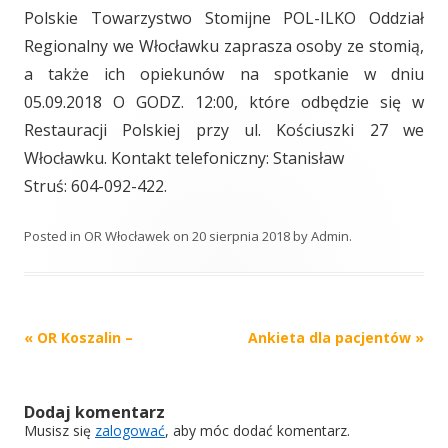
Polskie Towarzystwo Stomijne POL-ILKO Oddział
Regionalny we Włocławku zaprasza osoby ze stomią,
a także ich opiekunów na spotkanie w dniu
05.09.2018 O GODZ. 12:00, które odbędzie się w
Restauracji Polskiej przy ul. Kościuszki 27 we
Włocławku. Kontakt telefoniczny: Stanisław
Struś: 604-092-422.
Posted in
OR Włocławek
on
20 sierpnia 2018
by
Admin
.
Post
«
OR Koszalin –
Ankieta dla pacjentów
»
navigation
Dodaj komentarz
Musisz się
zalogować
, aby móc dodać komentarz.