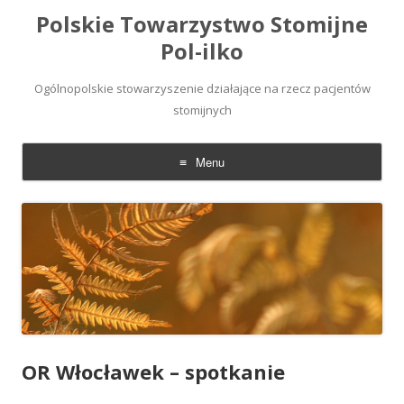
Polskie Towarzystwo Stomijne
Pol-ilko
Ogólnopolskie stowarzyszenie działające na rzecz pacjentów
stomijnych
Menu
Skip
to
content
OR Włocławek – spotkanie