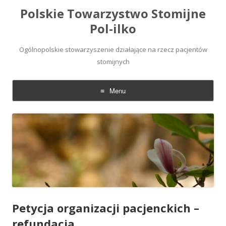
Polskie Towarzystwo Stomijne
Pol-ilko
Ogólnopolskie stowarzyszenie działające na rzecz pacjentów
stomijnych
Menu
Skip
to
content
Petycja organizacji pacjenckich –
refundacja