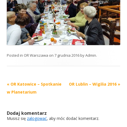
Posted in
OR Warszawa
on
7 grudnia 2016
by
Admin
.
Post
«
OR Katowice – Spotkanie
OR Lublin – Wigilia 2016
»
navigation
w Planetarium
Dodaj komentarz
Musisz się
zalogować
, aby móc dodać komentarz.