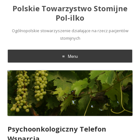
Polskie Towarzystwo Stomijne
Pol-ilko
Ogólnopolskie stowarzyszenie działające na rzecz pacjentów
stomijnych
Menu
Skip
to
content
Psychoonkologiczny Telefon
Wsparcia