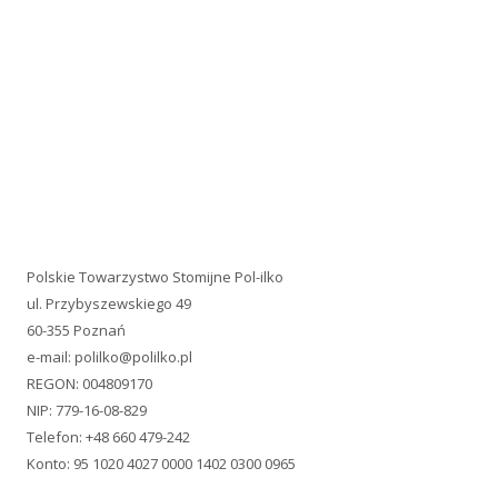
Polskie Towarzystwo Stomijne Pol-ilko
ul. Przybyszewskiego 49
60-355 Poznań
e-mail:
polilko@polilko.pl
REGON: 004809170
NIP: 779-16-08-829
Telefon: +48 660 479-242
Konto: 95 1020 4027 0000 1402 0300 0965