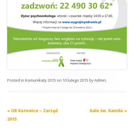
Posted in
Komunikaty 2015
on
10 lutego 2015
by
Admin
.
Post
«
OR Katowice – Zarząd
Gala św. Kamila
»
navigation
2015