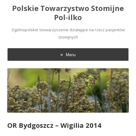
Polskie Towarzystwo Stomijne
Pol-ilko
Ogólnopolskie stowarzyszenie działające na rzecz pacjentów
stomijnych
Menu
Skip
to
content
OR Bydgoszcz – Wigilia 2014