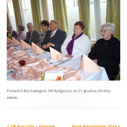
Posted in
Bez kategorii
,
OR Bydgoszcz
on
21 grudnia 2014
by
Admin
.
Post
«
OR Koszalin – Opłatek
Boże Narodzenie 2014
»