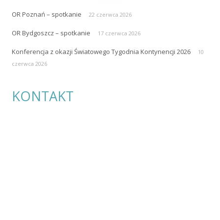
Polskie Towarzystwo Stomijne Pol-ilko
ul. Przybyszewskiego 49
60-355 Poznań
e-mail:
polilko@polilko.pl
REGON: 004809170
NIP: 779-16-08-829