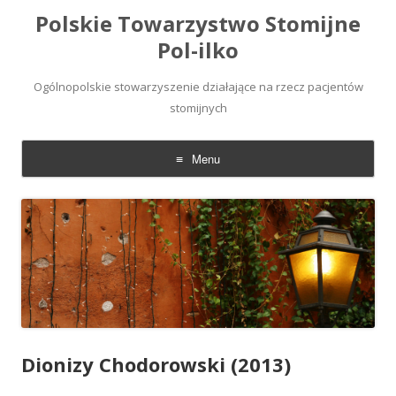
Polskie Towarzystwo Stomijne
Pol-ilko
Ogólnopolskie stowarzyszenie działające na rzecz pacjentów
stomijnych
Menu
Skip
to
content
Dionizy Chodorowski (2013)