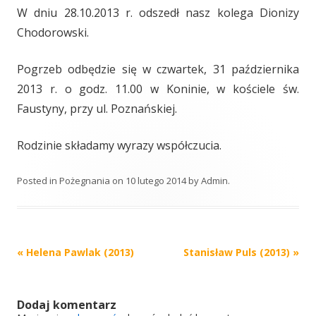
W dniu 28.10.2013 r. odszedł nasz kolega Dionizy
Chodorowski.
Pogrzeb odbędzie się w czwartek, 31 października
2013 r. o godz. 11.00 w Koninie, w kościele św.
Faustyny, przy ul. Poznańskiej.
Rodzinie składamy wyrazy współczucia.
Posted in
Pożegnania
on
10 lutego 2014
by
Admin
.
Post
«
Helena Pawlak (2013)
Stanisław Puls (2013)
»
navigation
Dodaj komentarz