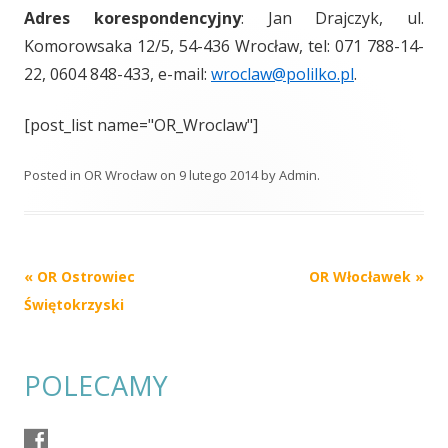
Adres korespondencyjny
: Jan Drajczyk, ul.
Komorowsaka 12/5, 54-436 Wrocław, tel: 071 788-14-
22, 0604 848-433, e-mail:
wroclaw@polilko.pl
.
[post_list name="OR_Wroclaw"]
Posted in
OR Wrocław
on
9 lutego 2014
by
Admin
.
Post
«
OR Ostrowiec
OR Włocławek
»
navigation
Świętokrzyski
POLECAMY