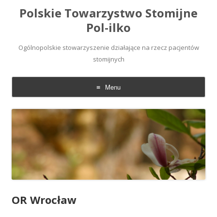
Polskie Towarzystwo Stomijne
Pol-ilko
Ogólnopolskie stowarzyszenie działające na rzecz pacjentów
stomijnych
Menu
Skip
to
content
OR Wrocław