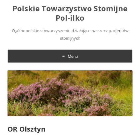
Polskie Towarzystwo Stomijne
Pol-ilko
Ogólnopolskie stowarzyszenie działające na rzecz pacjentów
stomijnych
Menu
Skip
to
content
OR Olsztyn