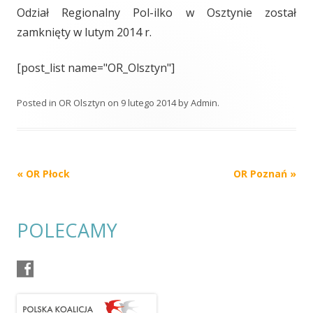
Odział Regionalny Pol-ilko w Osztynie został
zamknięty w lutym 2014 r.
[post_list name="OR_Olsztyn"]
Posted in
OR Olsztyn
on
9 lutego 2014
by
Admin
.
Post
«
OR Płock
OR Poznań
»
navigation
POLECAMY