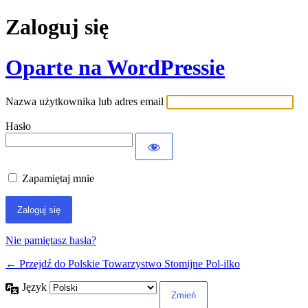
Zaloguj się
Oparte na WordPressie
Nazwa użytkownika lub adres email
Hasło
Zapamiętaj mnie
Nie pamiętasz hasła?
← Przejdź do Polskie Towarzystwo Stomijne Pol-ilko
Język