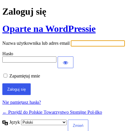
Zaloguj się
Oparte na WordPressie
Nazwa użytkownika lub adres email
Hasło
Zapamiętaj mnie
Nie pamiętasz hasła?
← Przejdź do Polskie Towarzystwo Stomijne Pol-ilko
Język