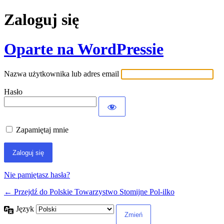
Zaloguj się
Oparte na WordPressie
Nazwa użytkownika lub adres email
Hasło
Zapamiętaj mnie
Nie pamiętasz hasła?
← Przejdź do Polskie Towarzystwo Stomijne Pol-ilko
Język