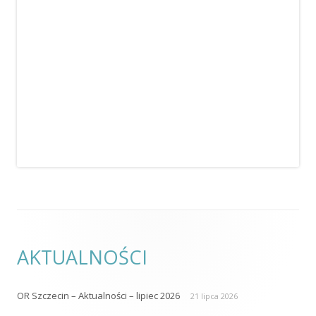
AKTUALNOŚCI
OR Szczecin – Aktualności – lipiec 2026
21 lipca 2026
Maria Sanecka (2026)
23 czerwca 2026
OR Poznań – spotkanie
22 czerwca 2026
OR Bydgoszcz – spotkanie
17 czerwca 2026
Konferencja z okazji Światowego Tygodnia Kontynencji 2026
10
czerwca 2026
KONTAKT