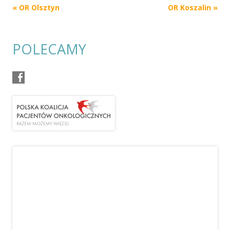
Post
«
OR Olsztyn
OR Koszalin
»
navigation
POLECAMY