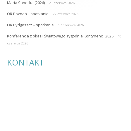
Polskie Towarzystwo Stomijne Pol-ilko
ul. Przybyszewskiego 49
60-355 Poznań
e-mail:
polilko@polilko.pl
REGON: 004809170
NIP: 779-16-08-829
Telefon: +48 660 479-242
Konto: 95 1020 4027 0000 1402 0300 0965
PACJENCI.PRO
Jesteśmy uczestnikiem PACJENCI.PRO Akademii Rozwoju
Organizacji Pacjentów!