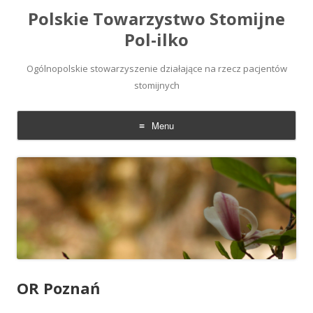
Polskie Towarzystwo Stomijne
Pol-ilko
Ogólnopolskie stowarzyszenie działające na rzecz pacjentów
stomijnych
Menu
Skip
to
content
OR Poznań