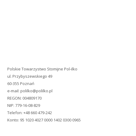
Ta strona wykorzystuje pliki typu cookie. Jeżeli nie wyrażasz
zgody na ich zapisywanie, wyłącz ich obsługę w ustawieniach
swojej przeglądarki.
© 2026 Pol-Ilko. Wszystkie prawa zastrzeżone. Wykorzystano
szablon Tiny Forge
.
Zaloguj się
•
Powered by WordPress