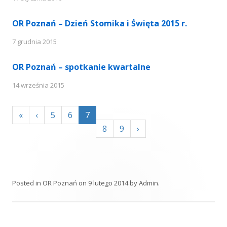
OR Poznań – Dzień Stomika i Święta 2015 r.
7 grudnia 2015
OR Poznań – spotkanie kwartalne
14 września 2015
«
‹
5
6
7
8
9
›
Posted in
OR Poznań
on
9 lutego 2014
by
Admin
.